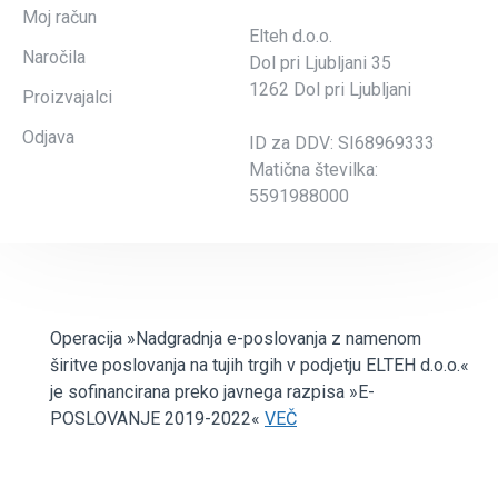
Moj račun
Elteh d.o.o.
Naročila
Dol pri Ljubljani 35
1262 Dol pri Ljubljani
Proizvajalci
Odjava
ID za DDV: SI68969333
Matična številka:
5591988000
Operacija »Nadgradnja e-poslovanja z namenom
širitve poslovanja na tujih trgih v podjetju ELTEH d.o.o.«
je sofinancirana preko javnega razpisa »E-
POSLOVANJE 2019-2022«
VEČ