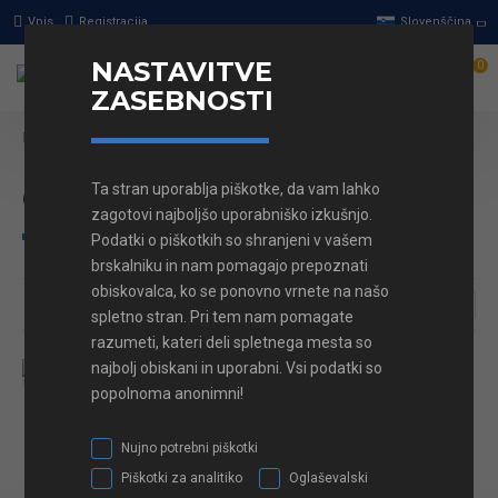
Vpis
Registracija
Slovenščina
NASTAVITVE
0
ZASEBNOSTI
Stikala in vtičnice
Podometna montaža
Osvetlitev tipk
Osvetlitev tipk
Ta stran uporablja piškotke, da vam lahko
zagotovi najboljšo uporabniško izkušnjo.
Podatki o piškotkih so shranjeni v vašem
brskalniku in nam pomagajo prepoznati
obiskovalca, ko se ponovno vrnete na našo
spletno stran. Pri tem nam pomagate
razumeti, kateri deli spletnega mesta so
najbolj obiskani in uporabni. Vsi podatki so
popolnoma anonimni!
LED sijalka
V KOŠARICO
Nujno potrebni piškotki
Piškotki za analitiko
Oglaševalski