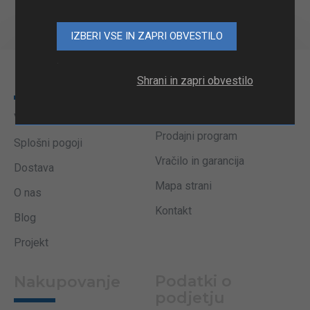
Prikazujem 1 do 1 od 1 (1 strani)
.
Informacije
Uporabne
Shrani in zapri obvestilo
povezave
Varnost in zasebnost
Prodajni program
Splošni pogoji
Vračilo in garancija
Dostava
Mapa strani
O nas
Kontakt
Blog
Projekt
Podatki o
Nakupovanje
podjetju