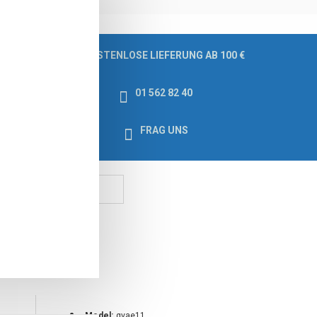
KOSTENLOSE LIEFERUNG AB 100 €
01 562 82 40
FRAG UNS
zschalter
Model:
gvae11