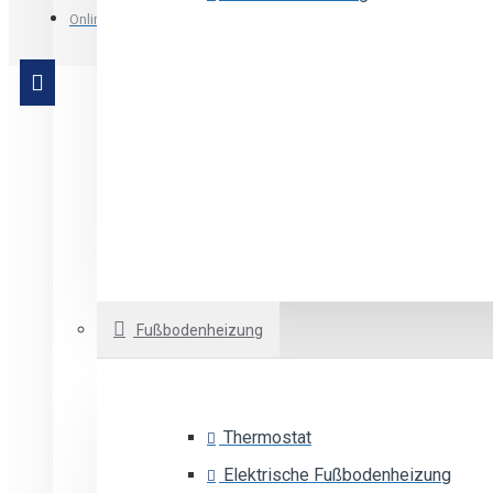
Schalter
Online Shop qStom.si
Steckdose
Einfache Taste
Unterputzgehäuse
Fußbodenheizung
Thermostat
Elektrische Fußbodenheizung