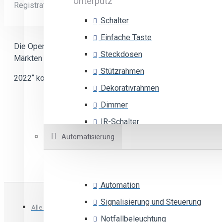
Unterputz
Registrationsnummer: 5591988000
Schalter
Einfache Taste
Die Operation „Upgrading E-Commerce mit dem Ziel der Erwe
Steckdosen
Märkten in der Firma ELTEH d.o.o.“ wird durch die öffentli
Stützrahmen
2022“ kofinanziert.
MEHR
Dekorativrahmen
Dimmer
IR-Schalter
Automatisierung
Tastebeleuchtung
Thermostat
Auswechselbare Taste
Automation
Signalisierung und Steuerung
Alle Rechte vorbehalten ©2022 - Elteh d.o.o.
Aufputzgehäuse
Notfallbeleuchtung