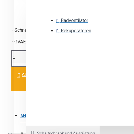
Badventilator
- Schneider Electric
Rekuperatoren
- GVAE11
ADD TO CART
ANDERE PRODUKTE
Schaltschrank und Ausrüstung