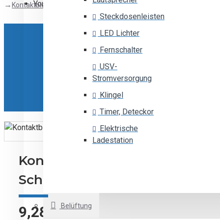
Your shopping cart is empty!
Kontaktblöcke für Motorschutzschalter
Steckdosenleisten
LED Lichter
Fernschalter
USV-
Stromversorgung
Klingel
Timer, Deteckor
Elektrische
Ladestation
Kontaktblöcke für Motorschut
Schneider Electric
Belüftung
9,28€