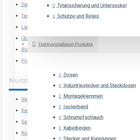
Datenschutz-Bestimmungen
Tytansicherung und Untersockel
Terms & Bedingungen
Schütze und Relais
Lieferung
Über uns
Elektroinstallation Produkte
Blog
Projekt
Dosen
Nützliche Links
Industriestecker und Steckdosen
Montageklemmen
Verkaufsprogramm
Isolierband
Kehrt zurück
Schrumpfschlauch
Seitenverzeichnis
Kabelbinden
Kontakt
Stecker und Kupplungen