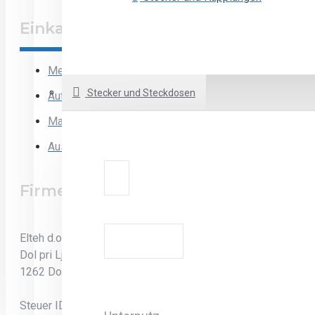
Einkaufen
Mein Konto
Stecker und Steckdosen
Aufträge
Marken
Ausloggen
Firmeninformation
Elteh d.o.o.
Dol pri Ljubljani 35
1262 Dol pri Ljubljani
Steuer ID: SI68969333