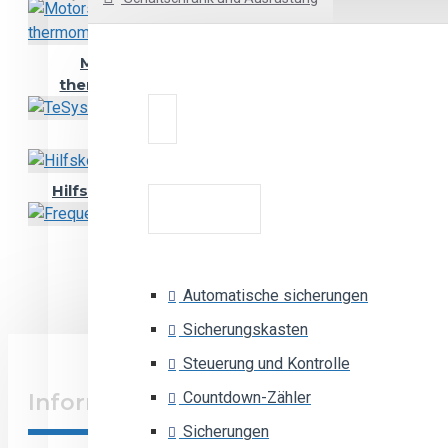
Motorschutzschalter mit
thermomagnetischem Schutz
TeSys D Motorschütze
Hilfskontakte für Motorschütze
Frequenzrelais
146,85€
Automatische sicherungen
Sicherungskasten
Steuerung und Kontrolle
Countdown-Zähler
Information
Sicherungen