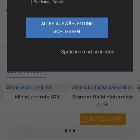
Werbungs-Cookies
Model:
ladn
Schneider Electric
.
Speichern und schließen
ANDERE PRODUKTE
Miniaturni releji RX
Ständer für Miniaturrelais
4,12€
BUTTON_CART