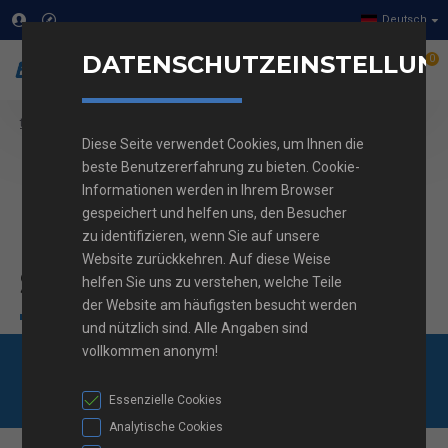
Deutsch
DATENSCHUTZEINSTELLUN
0
Schütze und Relais
Motorschütze
text_home
Diese Seite verwendet Cookies, um Ihnen die
Hilfskontakte für Motorschütze
beste Benutzererfahrung zu bieten. Cookie-
Hilfskontakte für
Informationen werden in Ihrem Browser
gespeichert und helfen uns, den Besucher
Motorschütze
zu identifizieren, wenn Sie auf unsere
Website zurückkehren. Auf diese Weise
Schneider Electric
helfen Sie uns zu verstehen, welche Teile
der Website am häufigsten besucht werden
und nützlich sind. Alle Angaben sind
vollkommen anonym!
Kostenlose
01 562 82 40
Frag uns
Lieferung ab 100 €
Essenzielle Cookies
Analytische Cookies