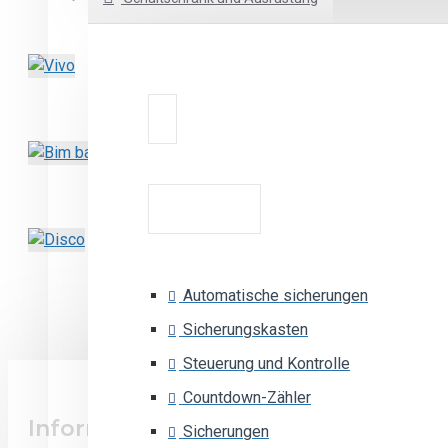
Forte
21,34€
Vivo
23,47€
Bim bam 8V
11,97€
Disco
Automatische sicherungen
36,60€
Sicherungskasten
Steuerung und Kontrolle
Countdown-Zähler
Information
Sicherungen