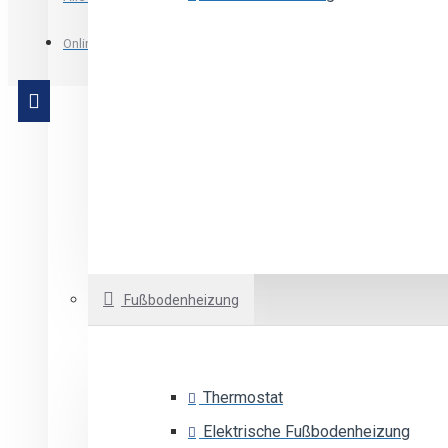
Schalter
Online Shop qStom.si
Steckdose
Einfache Taste
Unterputzgehäuse
Fußbodenheizung
Thermostat
Elektrische Fußbodenheizung