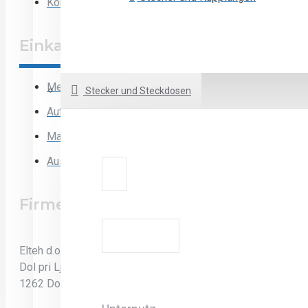
Kontakt
Einkaufen
Mein Konto
Stecker und Steckdosen
Aufträge
Marken
Ausloggen
Firmeninformation
Elteh d.o.o.
Dol pri Ljubljani 35
1262 Dol pri Ljubljani