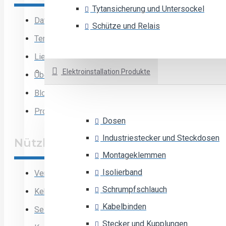
Tytansicherung und Untersockel
Datenschutz-Bestimmungen
Schütze und Relais
Terms & Bedingungen
Lieferung
Elektroinstallation Produkte
Über uns
Blog
Projekt
Dosen
Industriestecker und Steckdosen
Nützliche Links
Montageklemmen
Isolierband
Verkaufsprogramm
Schrumpfschlauch
Kehrt zurück
Kabelbinden
Seitenverzeichnis
Stecker und Kupplungen