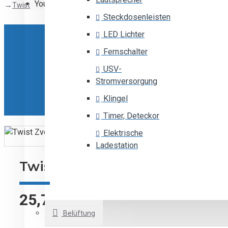
Your shopping cart is empty!
Twist
Steckdosenleisten
LED Lichter
Fernschalter
USV-
Stromversorgung
Klingel
Timer, Deteckor
Elektrische
Ladestation
Twist Zamel
25,75€
Belüftung