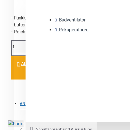
- Funkklingel
Badventilator
- batteriebetrieben
Rekuperatoren
- Reichweite: 80 m
ADD TO CART
ANDERE PRODUKTE
Schaltschrank und Ausrüstung