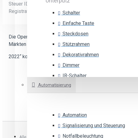
Unterputz
Steuer ID: SI68969333
Registrationsnummer: 5591988000
Schalter
Einfache Taste
Steckdosen
Die Operation „Upgrading E-Commerce mit dem Ziel der Erwe
Märkten in der Firma ELTEH d.o.o.“ wird durch die öffentli
Stützrahmen
Dekorativrahmen
2022“ kofinanziert.
MEHR
Dimmer
IR-Schalter
Automatisierung
Tastebeleuchtung
Thermostat
Auswechselbare Taste
Automation
Signalisierung und Steuerung
Aufputzgehäuse
Notfallbeleuchtung
Alle Rechte vorbehalten ©2022 - Elteh d.o.o.