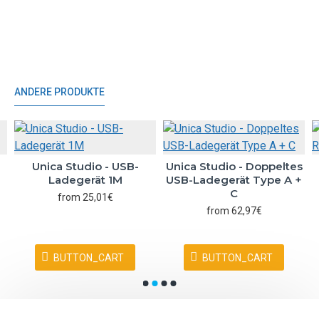
ANDERE PRODUKTE
l
Unica Studio - USB-
Unica Studio - Doppeltes
Ladegerät 1M
USB-Ladegerät Type A +
C
from 25,01€
from 62,97€
BUTTON_CART
BUTTON_CART