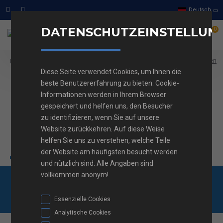
Deutsch
DATENSCHUTZEINSTELLUN
0
Stecker und Steckdosen
Unterputz
Einfache Tasten
text_home
Diese Seite verwendet Cookies, um Ihnen die
Unica Studio - Slepi pokrovi
beste Benutzererfahrung zu bieten. Cookie-
Unica Studio - Slepi
Informationen werden in Ihrem Browser
gespeichert und helfen uns, den Besucher
pokrovi Schneider
zu identifizieren, wenn Sie auf unsere
Website zurückkehren. Auf diese Weise
Electric
helfen Sie uns zu verstehen, welche Teile
der Website am häufigsten besucht werden
und nützlich sind. Alle Angaben sind
vollkommen anonym!
Kostenlose
01 562 82 40
Frag uns
Lieferung ab 100 €
Essenzielle Cookies
Analytische Cookies