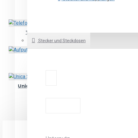
Steckdose - Einzel
2,14€
Telefonsteckdose / RJ11
from 3,60€
Stecker und Steckdosen
Aufputzserienschalter
from 4,06€
Unica Studio - Doppeltes USB-
Ladegerät
from 20,01€