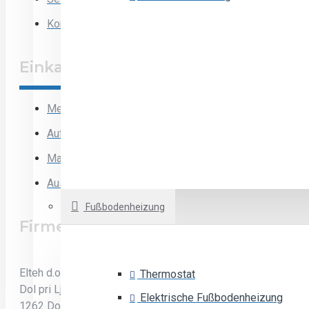
Schalter
Kontakt
Steckdose
Einfache Taste
Einkaufen
Unterputzgehäuse
Mein Konto
Aufträge
Marken
Ausloggen
Fußbodenheizung
Firmeninformation
Elteh d.o.o.
Thermostat
Dol pri Ljubljani 35
Elektrische Fußbodenheizung
1262 Dol pri Ljubljani