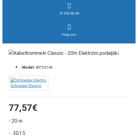
01 562 82 40
Frag uns
Model:
IMT33140
Schneider Electric
77,57€
- 20 m
- 3G1.5