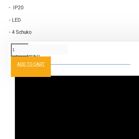
- IP20
- LED
- 4 Schuko
VIDEO
ADD TO CART