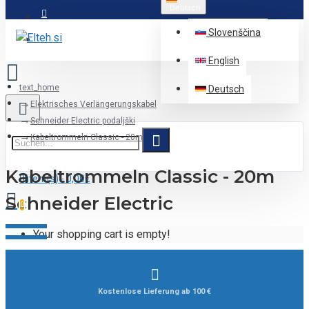
Deutsch
Slovenščina
English
text_home
Deutsch
Elektrisches Verlängerungskabel
Schneider Electric podaljški
Kabeltrommeln Classic - 20m
Kabeltrommeln Classic - 20m
0 item(s) - 0,00€
Schneider Electric
0
Your shopping cart is empty!
Kostenlose Lieferung ab 100 €