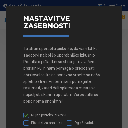
Vpis
Registracija
Slovenščina
NASTAVITVE
0
ZASEBNOSTI
Stikala in vtičnice
Podometna montaža
Zatemnilnik
Zatemnilnik
Ta stran uporablja piškotke, da vam lahko
zagotovi najboljšo uporabniško izkušnjo.
Podatki o piškotkih so shranjeni v vašem
brskalniku in nam pomagajo prepoznati
obiskovalca, ko se ponovno vrnete na našo
spletno stran. Pri tem nam pomagate
razumeti, kateri deli spletnega mesta so
najbolj obiskani in uporabni. Vsi podatki so
popolnoma anonimni!
Zatemnilnik vgradni LED
Nujno potrebni piškotki
250W
51,65€
Piškotki za analitiko
Oglaševalski