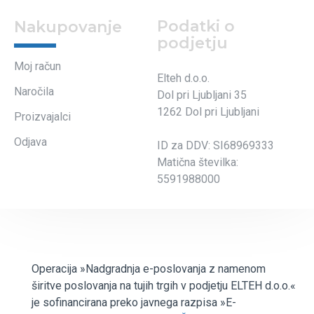
Podatki o
Nakupovanje
podjetju
Moj račun
Elteh d.o.o.
Naročila
Dol pri Ljubljani 35
1262 Dol pri Ljubljani
Proizvajalci
Odjava
ID za DDV: SI68969333
Matična številka:
5591988000
Operacija »Nadgradnja e-poslovanja z namenom
širitve poslovanja na tujih trgih v podjetju ELTEH d.o.o.«
je sofinancirana preko javnega razpisa »E-