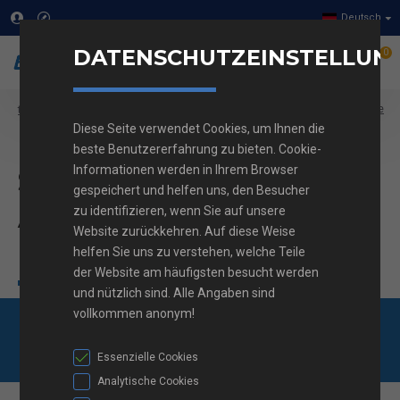
Deutsch
DATENSCHUTZEINSTELLUN
0
Stecker und Steckdosen
Unterputz
USB Steckdose
text_home
Diese Seite verwendet Cookies, um Ihnen die
Steckdose - Einzel mit Abdeckung
beste Benutzererfahrung zu bieten. Cookie-
Steckdose - Einzel mit
Informationen werden in Ihrem Browser
gespeichert und helfen uns, den Besucher
Abdeckung Schneider
zu identifizieren, wenn Sie auf unsere
Website zurückkehren. Auf diese Weise
Electric
helfen Sie uns zu verstehen, welche Teile
der Website am häufigsten besucht werden
und nützlich sind. Alle Angaben sind
vollkommen anonym!
Kostenlose
01 562 82 40
Frag uns
Lieferung ab 100 €
Essenzielle Cookies
Analytische Cookies